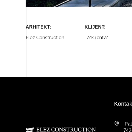
ARHITEKT:
KLIJENT:
Elez Construction
-//klijent//-
Kontak
Pat
74260 