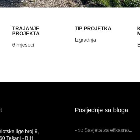
TRAJANJE
TIP PROJETKA
PROJEKTA
Izgradnja
6 mjeseci
B
t
Posljednje sa bloga
- 10 Savjeta za efikasno...
riotske lige broj 9,
Tešanj - BiH