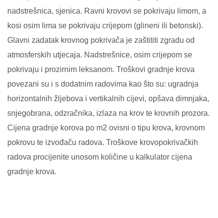
nadstrešnica, sjenica. Ravni krovovi se pokrivaju limom, a
kosi osim lima se pokrivaju crijepom (glineni ili betonski).
Glavni zadatak krovnog pokrivača je zaštititi zgradu od
atmosferskih utjecaja. Nadstrešnice, osim crijepom se
pokrivaju i prozirnim leksanom. Troškovi gradnje krova
povezani su i s dodatnim radovima kao što su: ugradnja
horizontalnih žljebova i vertikalnih cijevi, opšava dimnjaka,
snjegobrana, odzračnika, izlaza na krov te krovnih prozora.
Cijena gradnje korova po m2 ovisni o tipu krova, krovnom
pokrovu te izvođaču radova. Troškove krovopokrivačkih
radova procijenite unosom količine u kalkulator cijena
gradnje krova.