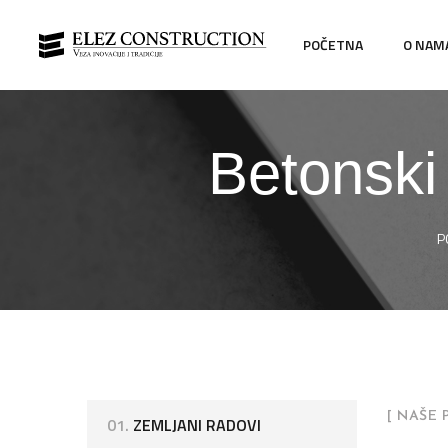
POČETNA
O NAM
Betonski 
P
[ NAŠE 
01.
ZEMLJANI RADOVI