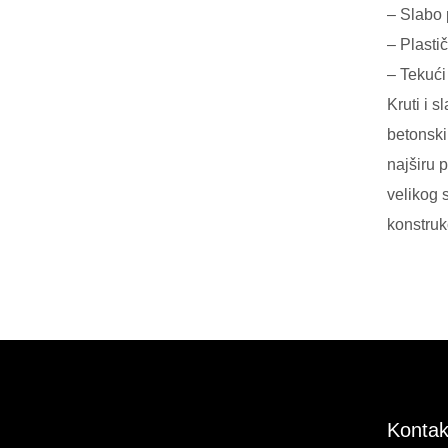
– Slabo 
– Plasti
– Tekući
Kruti i s
betonski
najširu 
velikog 
konstruk
Kontak