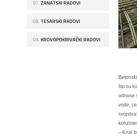
07.
ZANATSKI RADOVI
08.
TESARSKI RADOVI
09.
KROVOPOKRIVAČKI RADOVI
Betonski
što su k
odnose s
vode, ce
svojstva
konzisten
– Kruti 