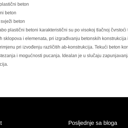
plastični beton
čni beton
 svježi beton
labo plastični betoni karakteristični su po visokoj tlačnoj čvrsto
h sklopova i elemenata, pri izgrađivanju betonskih konstrukcija i
primjenu pri izvođenju različitih ab-konstrukcija. Tekući beton ko
stezanja i mogućnosti pucanja. Idealan je u slučaju zapunjavanj
cija.
t
Posljednje sa bloga