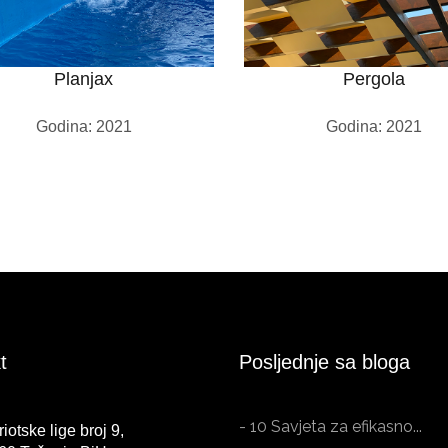
Planjax
Pergola
Godina: 2021
Godina: 2021
t
Posljednje sa bloga
- 10 Savjeta za efikasno...
riotske lige broj 9,