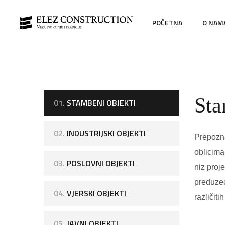
POČETNA
O NAM
Sta
01.
STAMBENI OBJEKTI
02.
INDUSTRIJSKI OBJEKTI
Prepozna
oblicima
03.
POSLOVNI OBJEKTI
niz proj
preduzeć
04.
VJERSKI OBJEKTI
različiti
05.
JAVNI OBJEKTI