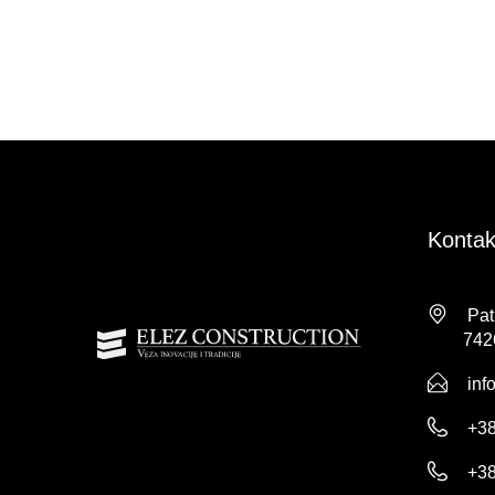
Kontak
Pat
74260 
inf
+38
+38