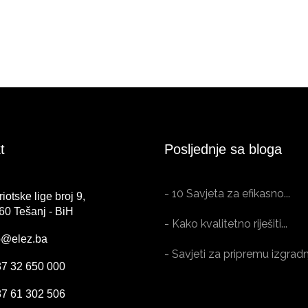
t
Posljednje sa bloga
- 10 Savjeta za efikasno...
riotske lige broj 9,
Tešanj - BiH
- Kako kvalitetno riješiti...
o@elez.ba
- Savjeti za pripremu izgradnj
7 32 650 000
7 61 302 506