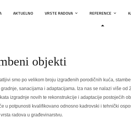
A
AKTUELNO
VRSTE RADOVA
REFERENCE
K
mbeni objekti
tljivi smo po velikom broju izgrađenih porodičnih kuća, stambe
 gradnje, sanacijama i adaptacijama. Iza nas se nalazi više od 
ekata izgradnje novih te rekonstrukcije i adaptacije postojećih o
e u potpunosti kvalifikovano odnosno kadrovski i tehnički osp
h vrsta radova u građevinarstvu.